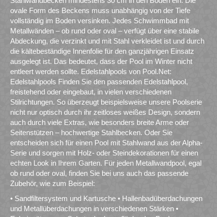
Stahlwandbecken mindestens 30 cm in den Boden ein. Die
ovale Form des Beckens muss unabhängig von der Tiefe
vollständig im Boden versinken. Jedes Schwimmbad mit
Metallwänden – ob rund oder oval – verfügt über eine stabile
Abdeckung, die verzinkt und mit Stahl verkleidet ist und durch
die kältebeständige Innenfolie für den ganzjährigen Einsatz
ausgelegt ist. Das bedeutet, dass der Pool im Winter nicht
entleert werden sollte. Edelstahlpools von Pool.Net:
Edelstahlpools Finden Sie den passenden Edelstahlpool,
freistehend oder eingebaut, in vielen verschiedenen
Stilrichtungen. So überzeugt beispielsweise unsere Poolserie
nicht nur optisch durch ihr zeitloses weißes Design, sondern
auch durch viele Extras, wie besonders breite Arme oder
Seitenstützen – hochwertige Stahlbecken. Oder Sie
entscheiden sich für einen Pool mit Stahlwand aus der Alpha-
Serie und sorgen mit Holz- oder Steindekorationen für einen
echten Look in Ihrem Garten. Für jeden Metallwandpool, egal
ob rund oder oval, finden Sie bei uns auch das passende
Zubehör, wie zum Beispiel:
• Sandfiltersystem und Kartusche • Hallenbadüberdachungen
und Metallüberdachungen in verschiedenen Stärken •