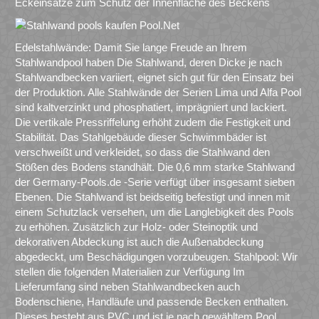
Eckeinsätze zum Schutz der Innenfläche des Beckens
Edelstahlwände: Damit Sie lange Freude an Ihrem
Stahlwandpool haben Die Stahlwand, deren Dicke je nach
Stahlwandbecken variiert, eignet sich gut für den Einsatz bei
der Produktion. Alle Stahlwände der Serien Lima und Alfa Pool
sind kaltverzinkt und phosphatiert, imprägniert und lackiert.
Die vertikale Pressriffelung erhöht zudem die Festigkeit und
Stabilität. Das Stahlgebäude dieser Schwimmbäder ist
verschweißt und verkleidet, so dass die Stahlwand den
Stößen des Bodens standhält. Die 0,6 mm starke Stahlwand
der Germany-Pools.de -Serie verfügt über insgesamt sieben
Ebenen. Die Stahlwand ist beidseitig befestigt und innen mit
einem Schutzlack versehen, um die Langlebigkeit des Pools
zu erhöhen. Zusätzlich zur Holz- oder Steinoptik und
dekorativen Abdeckung ist auch die Außenabdeckung
abgedeckt, um Beschädigungen vorzubeugen. Stahlpool: Wir
stellen die folgenden Materialien zur Verfügung Im
Lieferumfang sind neben Stahlwandbecken auch
Bodenschiene, Handläufe und passende Becken enthalten.
Dieses besteht aus PVC und ist je nach gewähltem Pool