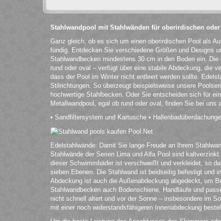
Stahlwandpool mit Stahlwänden für oberirdischen oder
Ganz gleich, ob es sich um einen oberirdischen Pool als Au
fündig. Entdecken Sie verschiedene Größen und Designs und
Stahlwandbecken mindestens 30 cm in den Boden ein. Die
rund oder oval – verfügt über eine stabile Abdeckung, die ve
dass der Pool im Winter nicht entleert werden sollte. Edels
Stilrichtungen. So überzeugt beispielsweise unsere Poolser
hochwertige Stahlbecken. Oder Sie entscheiden sich für ein
Metallwandpool, egal ob rund oder oval, finden Sie bei uns
• Sandfiltersystem und Kartusche • Hallenbadüberdachung
Edelstahlwände: Damit Sie lange Freude an Ihrem Stahlwandp
Stahlwände der Serien Lima und Alfa Pool sind kaltverzinkt 
dieser Schwimmbäder ist verschweißt und verkleidet, so d
sieben Ebenen. Die Stahlwand ist beidseitig befestigt und 
Abdeckung ist auch die Außenabdeckung abgedeckt, um Besc
Stahlwandbecken auch Bodenschiene, Handläufe und passen
nicht schnell altert und vor der Sonne – insbesondere im 
mit einer noch widerstandsfähigeren Innenabdeckung bestell