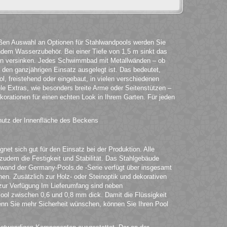
roßen Auswahl an Optionen für Stahlwandpools werden Sie
ndem Wasserzubehör. Bei einer Tiefe von 1,5 m sinkt das
en versinken. Jedes Schwimmbad mit Metallwänden – ob
ür den ganzjährigen Einsatz ausgelegt ist. Das bedeutet,
l, freistehend oder eingebaut, in vielen verschiedenen
ele Extras, wie besonders breite Arme oder Seitenstützen –
korationen für einen echten Look in Ihrem Garten. Für jeden
hutz der Innenfläche des Beckens
et sich gut für den Einsatz bei der Produktion. Alle
t zudem die Festigkeit und Stabilität. Das Stahlgebäude
lwand der Germany-Pools.de -Serie verfügt über insgesamt
en. Zusätzlich zur Holz- oder Steinoptik und dekorativen
zur Verfügung Im Lieferumfang sind neben
ol zwischen 0,6 und 0,8 mm dick. Damit die Flüssigkeit
Wenn Sie mehr Sicherheit wünschen, können Sie Ihren Pool