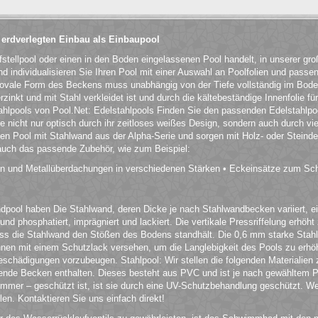
 erdverlegten Einbau als Einbaupool
fstellpool oder einen in den Boden eingelassenen Pool handelt, in unserer g
 individualisieren Sie Ihren Pool mit einer Auswahl an Poolfolien und passe
 ovale Form des Beckens muss unabhängig von der Tiefe vollständig im Bod
rzinkt und mit Stahl verkleidet ist und durch die kältebeständige Innenfolie f
tahlpools von Pool.Net: Edelstahlpools Finden Sie den passenden Edelstahlpoo
ie nicht nur optisch durch ihr zeitloses weißes Design, sondern auch durch vi
en Pool mit Stahlwand aus der Alpha-Serie und sorgen mit Holz- oder Steinde
 auch das passende Zubehör, wie zum Beispiel:
en und Metallüberdachungen in verschiedenen Stärken • Eckeinsätze zum Sc
ool haben Die Stahlwand, deren Dicke je nach Stahlwandbecken variiert, eign
und phosphatiert, imprägniert und lackiert. Die vertikale Pressriffelung erhöh
ass die Stahlwand den Stößen des Bodens standhält. Die 0,6 mm starke Stah
innen mit einem Schutzlack versehen, um die Langlebigkeit des Pools zu erhöh
hädigungen vorzubeugen. Stahlpool: Wir stellen die folgenden Materialien 
de Becken enthalten. Dieses besteht aus PVC und ist je nach gewähltem Po
Sommer – geschützt ist, ist sie durch eine UV-Schutzbehandlung geschützt. 
en. Kontaktieren Sie uns einfach direkt!