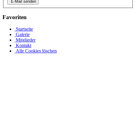
E-Mail senden
Favoriten
Startseite
Galerie
Mitglieder
Kontakt
Alle Cookies löschen
Stahlwandpool mit Stahlwänden für oberirdischen oder
erdverlegten Einbau als Einbaupool
Ganz gleich, ob es sich um einen oberirdischen Pool als Aufstellpool
oder einen in den Boden eingelassenen Pool handelt, in unserer
großen Auswahl an Optionen für Stahlwandpools werden Sie
fündig. Entdecken Sie verschiedene Größen und Designs und
individualisieren Sie Ihren Pool mit einer Auswahl an Poolfolien
und passendem Wasserzubehör. Bei einer Tiefe von 1,5 m sinkt das
Stahlwandbecken mindestens 30 cm in den Boden ein. Die ovale
Form des Beckens muss unabhängig von der Tiefe vollständig im