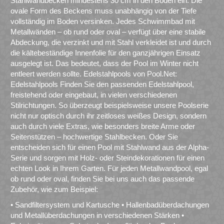
Stahlwandbecken mindestens 30 cm in den Boden ein. Die
ovale Form des Beckens muss unabhängig von der Tiefe
vollständig im Boden versinken. Jedes Schwimmbad mit
Metallwänden – ob rund oder oval – verfügt über eine stabile
Abdeckung, die verzinkt und mit Stahl verkleidet ist und durch
die kältebeständige Innenfolie für den ganzjährigen Einsatz
ausgelegt ist. Das bedeutet, dass der Pool im Winter nicht
entleert werden sollte. Edelstahlpools von Pool.Net:
Edelstahlpools Finden Sie den passenden Edelstahlpool,
freistehend oder eingebaut, in vielen verschiedenen
Stilrichtungen. So überzeugt beispielsweise unsere Poolserie
nicht nur optisch durch ihr zeitloses weißes Design, sondern
auch durch viele Extras, wie besonders breite Arme oder
Seitenstützen – hochwertige Stahlbecken. Oder Sie
entscheiden sich für einen Pool mit Stahlwand aus der Alpha-
Serie und sorgen mit Holz- oder Steindekorationen für einen
echten Look in Ihrem Garten. Für jeden Metallwandpool, egal
ob rund oder oval, finden Sie bei uns auch das passende
Zubehör, wie zum Beispiel:
• Sandfiltersystem und Kartusche • Hallenbadüberdachungen
und Metallüberdachungen in verschiedenen Stärken •