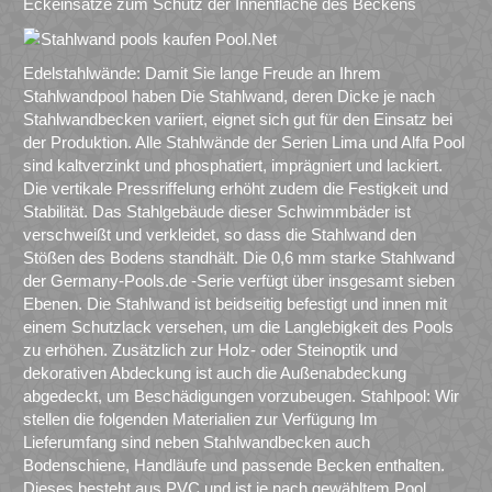
Eckeinsätze zum Schutz der Innenfläche des Beckens
Edelstahlwände: Damit Sie lange Freude an Ihrem
Stahlwandpool haben Die Stahlwand, deren Dicke je nach
Stahlwandbecken variiert, eignet sich gut für den Einsatz bei
der Produktion. Alle Stahlwände der Serien Lima und Alfa Pool
sind kaltverzinkt und phosphatiert, imprägniert und lackiert.
Die vertikale Pressriffelung erhöht zudem die Festigkeit und
Stabilität. Das Stahlgebäude dieser Schwimmbäder ist
verschweißt und verkleidet, so dass die Stahlwand den
Stößen des Bodens standhält. Die 0,6 mm starke Stahlwand
der Germany-Pools.de -Serie verfügt über insgesamt sieben
Ebenen. Die Stahlwand ist beidseitig befestigt und innen mit
einem Schutzlack versehen, um die Langlebigkeit des Pools
zu erhöhen. Zusätzlich zur Holz- oder Steinoptik und
dekorativen Abdeckung ist auch die Außenabdeckung
abgedeckt, um Beschädigungen vorzubeugen. Stahlpool: Wir
stellen die folgenden Materialien zur Verfügung Im
Lieferumfang sind neben Stahlwandbecken auch
Bodenschiene, Handläufe und passende Becken enthalten.
Dieses besteht aus PVC und ist je nach gewähltem Pool