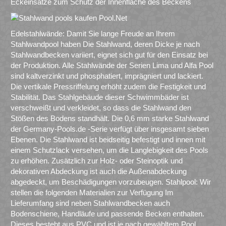
Eckeinsätze zum Schutz der Innenfläche des Beckens
Edelstahlwände: Damit Sie lange Freude an Ihrem
Stahlwandpool haben Die Stahlwand, deren Dicke je nach
Stahlwandbecken variiert, eignet sich gut für den Einsatz bei
der Produktion. Alle Stahlwände der Serien Lima und Alfa Pool
sind kaltverzinkt und phosphatiert, imprägniert und lackiert.
Die vertikale Pressriffelung erhöht zudem die Festigkeit und
Stabilität. Das Stahlgebäude dieser Schwimmbäder ist
verschweißt und verkleidet, so dass die Stahlwand den
Stößen des Bodens standhält. Die 0,6 mm starke Stahlwand
der Germany-Pools.de -Serie verfügt über insgesamt sieben
Ebenen. Die Stahlwand ist beidseitig befestigt und innen mit
einem Schutzlack versehen, um die Langlebigkeit des Pools
zu erhöhen. Zusätzlich zur Holz- oder Steinoptik und
dekorativen Abdeckung ist auch die Außenabdeckung
abgedeckt, um Beschädigungen vorzubeugen. Stahlpool: Wir
stellen die folgenden Materialien zur Verfügung Im
Lieferumfang sind neben Stahlwandbecken auch
Bodenschiene, Handläufe und passende Becken enthalten.
Dieses besteht aus PVC und ist je nach gewähltem Pool