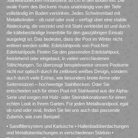
Stahlwandbecken mindestens 30 cm in den Boden ein. Die
ovale Form des Beckens muss unabhängig von der Tiefe
vollständig im Boden versinken. Jedes Schwimmbad mit
Metallwänden – ob rund oder oval – verfügt über eine stabile
Abdeckung, die verzinkt und mit Stahl verkleidet ist und durch
die kältebeständige Innenfolie für den ganzjährigen Einsatz
ausgelegt ist. Das bedeutet, dass der Pool im Winter nicht
entleert werden sollte. Edelstahlpools von Pool.Net:
Edelstahlpools Finden Sie den passenden Edelstahlpool,
freistehend oder eingebaut, in vielen verschiedenen
Stilrichtungen. So überzeugt beispielsweise unsere Poolserie
nicht nur optisch durch ihr zeitloses weißes Design, sondern
auch durch viele Extras, wie besonders breite Arme oder
Seitenstützen – hochwertige Stahlbecken. Oder Sie
entscheiden sich für einen Pool mit Stahlwand aus der Alpha-
Serie und sorgen mit Holz- oder Steindekorationen für einen
echten Look in Ihrem Garten. Für jeden Metallwandpool, egal
ob rund oder oval, finden Sie bei uns auch das passende
Zubehör, wie zum Beispiel:
• Sandfiltersystem und Kartusche • Hallenbadüberdachungen
und Metallüberdachungen in verschiedenen Stärken •