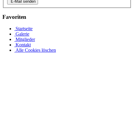
E-Mail senden
Favoriten
Startseite
Galerie
Mitglieder
Kontakt
Alle Cookies löschen
Stahlwandpool mit Stahlwänden für oberirdischen oder
erdverlegten Einbau als Einbaupool
Ganz gleich, ob es sich um einen oberirdischen Pool als Aufstellpool
oder einen in den Boden eingelassenen Pool handelt, in unserer
großen Auswahl an Optionen für Stahlwandpools werden Sie
fündig. Entdecken Sie verschiedene Größen und Designs und
individualisieren Sie Ihren Pool mit einer Auswahl an Poolfolien
und passendem Wasserzubehör. Bei einer Tiefe von 1,5 m sinkt das
Stahlwandbecken mindestens 30 cm in den Boden ein. Die ovale
Form des Beckens muss unabhängig von der Tiefe vollständig im