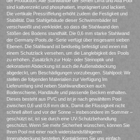
der Produktion. Alle Stahlwände der Serien Lima und Alfa Pool
sind kaltverzinkt und phosphatiert, imprägniert und lackiert.
Die vertikale Pressriffelung erhöht zudem die Festigkeit und
Stabilität. Das Stahlgebäude dieser Schwimmbäder ist
verschweißt und verkleidet, so dass die Stahlwand den
Stößen des Bodens standhält. Die 0,6 mm starke Stahlwand
der Germany-Pools.de -Serie verfügt über insgesamt sieben
Ebenen. Die Stahlwand ist beidseitig befestigt und innen mit
einem Schutzlack versehen, um die Langlebigkeit des Pools
zu erhöhen. Zusätzlich zur Holz- oder Steinoptik und
dekorativen Abdeckung ist auch die Außenabdeckung
abgedeckt, um Beschädigungen vorzubeugen. Stahlpool: Wir
stellen die folgenden Materialien zur Verfügung Im
Lieferumfang sind neben Stahlwandbecken auch
Bodenschiene, Handläufe und passende Becken enthalten.
Dieses besteht aus PVC und ist je nach gewähltem Pool
zwischen 0,6 und 0,8 mm dick. Damit die Flüssigkeit nicht
schnell altert und vor der Sonne – insbesondere im Sommer –
geschützt ist, ist sie durch eine UV-Schutzbehandlung
geschützt. Wenn Sie mehr Sicherheit wünschen, können Sie
Ihren Pool mit einer noch widerstandsfähigeren
Innenabdeckung bestellen. Kontaktieren Sie uns einfach