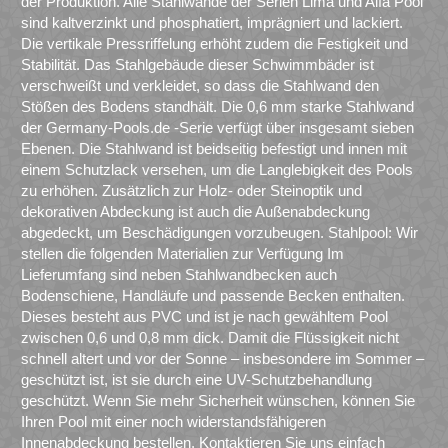
der Produktion. Alle Stahlwände der Serien Lima und Alfa Pool
sind kaltverzinkt und phosphatiert, imprägniert und lackiert.
Die vertikale Pressriffelung erhöht zudem die Festigkeit und
Stabilität. Das Stahlgebäude dieser Schwimmbäder ist
verschweißt und verkleidet, so dass die Stahlwand den
Stößen des Bodens standhält. Die 0,6 mm starke Stahlwand
der Germany-Pools.de -Serie verfügt über insgesamt sieben
Ebenen. Die Stahlwand ist beidseitig befestigt und innen mit
einem Schutzlack versehen, um die Langlebigkeit des Pools
zu erhöhen. Zusätzlich zur Holz- oder Steinoptik und
dekorativen Abdeckung ist auch die Außenabdeckung
abgedeckt, um Beschädigungen vorzubeugen. Stahlpool: Wir
stellen die folgenden Materialien zur Verfügung Im
Lieferumfang sind neben Stahlwandbecken auch
Bodenschiene, Handläufe und passende Becken enthalten.
Dieses besteht aus PVC und ist je nach gewähltem Pool
zwischen 0,6 und 0,8 mm dick. Damit die Flüssigkeit nicht
schnell altert und vor der Sonne – insbesondere im Sommer –
geschützt ist, ist sie durch eine UV-Schutzbehandlung
geschützt. Wenn Sie mehr Sicherheit wünschen, können Sie
Ihren Pool mit einer noch widerstandsfähigeren
Innenabdeckung bestellen. Kontaktieren Sie uns einfach