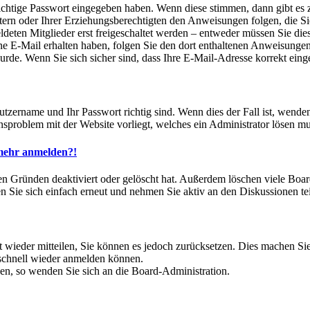
richtige Passwort eingegeben haben. Wenn diese stimmen, dann gibt e
Eltern oder Ihrer Erziehungsberechtigten den Anweisungen folgen, die Si
ldeten Mitglieder erst freigeschaltet werden – entweder müssen Sie dies
 eine E-Mail erhalten haben, folgen Sie den dort enthaltenen Anweisunge
rde. Wenn Sie sich sicher sind, dass Ihre E-Mail-Adresse korrekt eing
utzername und Ihr Passwort richtig sind. Wenn dies der Fall ist, wende
onsproblem mit der Website vorliegt, welches ein Administrator lösen mu
t mehr anmelden?!
en Gründen deaktiviert oder gelöscht hat. Außerdem löschen viele Board
 Sie sich einfach erneut und nehmen Sie aktiv an den Diskussionen tei
ht wieder mitteilen, Sie können es jedoch zurücksetzen. Dies machen S
 schnell wieder anmelden können.
tzen, so wenden Sie sich an die Board-Administration.