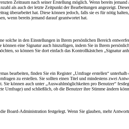
grenzten Zeitraum nach seiner Erstellung möglich. Wenn bereits jemand a
nzahl als auch der letzte Zeitpunkt der Bearbeitungen angezeigt. Diese
ag überarbeitet hat. Diese können jedoch, falls sie es für nötig halten,
en, wenn bereits jemand darauf geantwortet hat.
ne solche in den Einstellungen in Ihrem persönlichen Bereich entwerfe
ie können eine Signatur auch hinzufügen, indem Sie in Ihrem persönlic
öchten, so können Sie dort einfach das Kontrollkästchen „Signatur anh
as bearbeiten, finden Sie ein Register „Umfrage erstellen“ unterhalb d
mfragen zu erstellen. Sie sollten einen Titel und mindestens zwei Ant
teht. Sie können auch unter „Auswahlmöglichkeiten pro Benutzer“ festl
enzte Umfrage) und schließlich, ob die Benutzer ihre Stimme ändern kön
ie Board-Administration festgelegt. Wenn Sie glauben, mehr Antwortmö