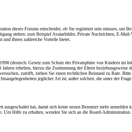
ion dieses Forums entscheidet, ob Sie registriert sein müssen, um Beitr
rfügung stehen: zum Beispiel Avatarbilder, Private Nachrichten, E-Mail
t und Ihnen zahlreiche Vorteile bietet.
998 (deutsch: Gesetz zum Schutz der Privatsphäre von Kindern im Inter
3 Jahren erheben, hierzu die Zustimmung der Eltern beziehungsweise de
en versuchen, zutrifft, ziehen Sie einen rechtlichen Beistand zu Rate. B
htsangelegenheiten jeglicher Art ist; außer solchen, die unter der Fra
tt ausgeschaltet hat, damit sich keine neuen Benutzer mehr anmelden k
n. Um Hilfe zu erhalten, wenden Sie sich an die Board-Administration.