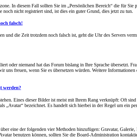
zone. In diesem Fall sollten Sie im „Persönlichen Bereich“ die für Sie p
ch nicht registriert sind, ist dies ein guter Grund, dies jetzt zu tun.
och falsch!
ben und die Zeit trotzdem noch falsch ist, geht die Uhr des Servers verm
liert oder niemand hat das Forum bislang in Ihre Sprache übersetzt. Fr
rden wir uns freuen, wenn Sie es übersetzen würden. Weitere Informati
gt werden?
hen. Eines dieser Bilder ist meist mit Ihrem Rang verknüpft: Oft sind 
ls „Avatar“ bezeichnet. Es handelt sich hierbei in der Regel um ein per
ar über eine der folgenden vier Methoden hinzufügen: Gravatar, Galer
vatar benutzen können, sollten Sie die Board-Administration kontakti