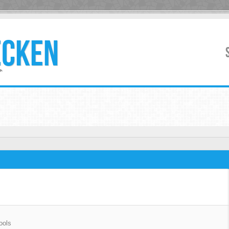
ECKEN
ools