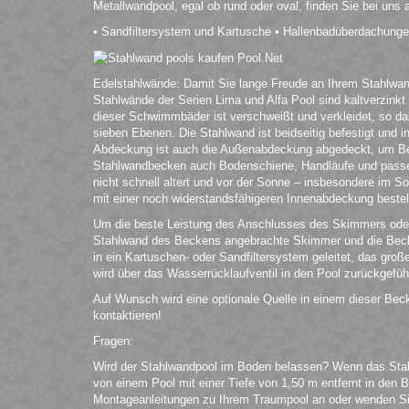
Metallwandpool, egal ob rund oder oval, finden Sie bei uns
• Sandfiltersystem und Kartusche • Hallenbadüberdachung
Edelstahlwände: Damit Sie lange Freude an Ihrem Stahlwandp
Stahlwände der Serien Lima und Alfa Pool sind kaltverzinkt 
dieser Schwimmbäder ist verschweißt und verkleidet, so d
sieben Ebenen. Die Stahlwand ist beidseitig befestigt und 
Abdeckung ist auch die Außenabdeckung abgedeckt, um Besc
Stahlwandbecken auch Bodenschiene, Handläufe und passen
nicht schnell altert und vor der Sonne – insbesondere im 
mit einer noch widerstandsfähigeren Innenabdeckung bestell
Um die beste Leistung des Anschlusses des Skimmers oder
Stahlwand des Beckens angebrachte Skimmer und die Becke
in ein Kartuschen- oder Sandfiltersystem geleitet, das gro
wird über das Wasserrücklaufventil in den Pool zurückgefüh
Auf Wunsch wird eine optionale Quelle in einem dieser Bec
kontaktieren!
Fragen:
Wird der Stahlwandpool im Boden belassen? Wenn das Stah
von einem Pool mit einer Tiefe von 1,50 m entfernt in den 
Montageanleitungen zu Ihrem Traumpool an oder wenden Si