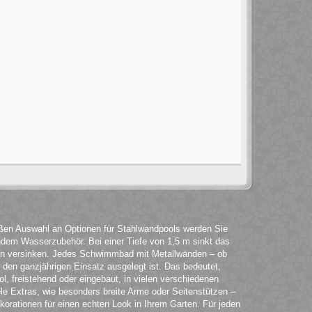
roßen Auswahl an Optionen für Stahlwandpools werden Sie
ndem Wasserzubehör. Bei einer Tiefe von 1,5 m sinkt das
en versinken. Jedes Schwimmbad mit Metallwänden – ob
ür den ganzjährigen Einsatz ausgelegt ist. Das bedeutet,
l, freistehend oder eingebaut, in vielen verschiedenen
ele Extras, wie besonders breite Arme oder Seitenstützen –
korationen für einen echten Look in Ihrem Garten. Für jeden