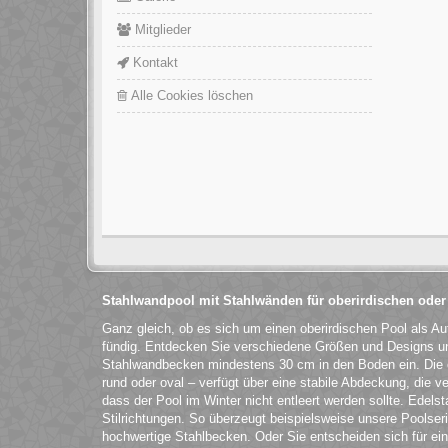
Mitglieder
Kontakt
Alle Cookies löschen
Stahlwandpool mit Stahlwänden für oberirdischen oder
Ganz gleich, ob es sich um einen oberirdischen Pool als Au
fündig. Entdecken Sie verschiedene Größen und Designs und
Stahlwandbecken mindestens 30 cm in den Boden ein. Die
rund oder oval – verfügt über eine stabile Abdeckung, die ve
dass der Pool im Winter nicht entleert werden sollte. Edels
Stilrichtungen. So überzeugt beispielsweise unsere Poolser
hochwertige Stahlbecken. Oder Sie entscheiden sich für ein