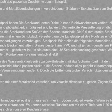
 auch das passende Zubehör, wie zum Beispiel:
en und Metallüberdachungen in verschiedenen Stärken • Eckeinsätze zum Sc
ool haben Die Stahlwand, deren Dicke je nach Stahlwandbecken variiert, eign
und phosphatiert, imprägniert und lackiert. Die vertikale Pressriffelung erhöh
ass die Stahlwand den Stößen des Bodens standhält. Die 0,6 mm starke Stah
innen mit einem Schutzlack versehen, um die Langlebigkeit des Pools zu erhöh
hädigungen vorzubeugen. Stahlpool: Wir stellen die folgenden Materialien 
de Becken enthalten. Dieses besteht aus PVC und ist je nach gewähltem Po
Sommer – geschützt ist, ist sie durch eine UV-Schutzbehandlung geschützt. 
en. Kontaktieren Sie uns einfach direkt!
 des Wasserrücklaufventils zu gewährleisten, ist das Schwimmbad mit den 
neinlaufdüse passen direkt in die Stanze, sodass alles perfekt zusammenp
ße Verunreinigungen entfernt. Durch die Entfernung grober Verschmutzungen wi
rt.
ken mit einer Metallwand versehen, um visuelle Hinweise zu geben. Zögern Si
lwandbecken oval ist, muss es immer im Boden platziert werden. Wenn es h
Boden eintauchen. Es können teilweise Rundbecken mit einer Tiefe von 1,20 m
e sich an unseren Kundenservice.